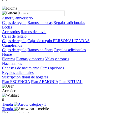
Amor y aniversario
Cajas de regalo
Ramos de rosas
Regalos adicionales
Bodas
Accesorios
Ramos de novia
Cajas de regalo
Cajas de regalo
Cajas de regalo PERSONALIZADAS
Cumpleaños
Cajas de regalo
Ramos de flores
Regalos adicionales
Home
Floreros
Plantas y macetas
Velas y aromas
Nacimientos
Canastas de nacimiento
Otras opciones
Regalos adicionales
Suscripción floral de hogares
Plan ESCENCIA
Plan ARMONIA
Plan RITUAL
Acceder
0
Tienda
Tienda