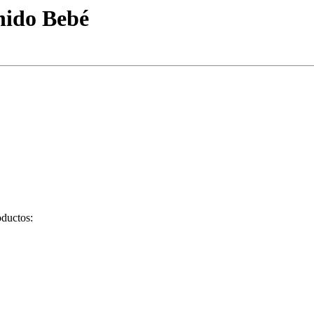
nido Bebé
oductos: