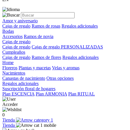
Amor y aniversario
Cajas de regalo
Ramos de rosas
Regalos adicionales
Bodas
Accesorios
Ramos de novia
Cajas de regalo
Cajas de regalo
Cajas de regalo PERSONALIZADAS
Cumpleaños
Cajas de regalo
Ramos de flores
Regalos adicionales
Home
Floreros
Plantas y macetas
Velas y aromas
Nacimientos
Canastas de nacimiento
Otras opciones
Regalos adicionales
Suscripción floral de hogares
Plan ESCENCIA
Plan ARMONIA
Plan RITUAL
Acceder
0
Tienda
Tienda