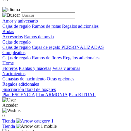
Amor y aniversario
Cajas de regalo
Ramos de rosas
Regalos adicionales
Bodas
Accesorios
Ramos de novia
Cajas de regalo
Cajas de regalo
Cajas de regalo PERSONALIZADAS
Cumpleaños
Cajas de regalo
Ramos de flores
Regalos adicionales
Home
Floreros
Plantas y macetas
Velas y aromas
Nacimientos
Canastas de nacimiento
Otras opciones
Regalos adicionales
Suscripción floral de hogares
Plan ESCENCIA
Plan ARMONIA
Plan RITUAL
Acceder
0
Tienda
Tienda