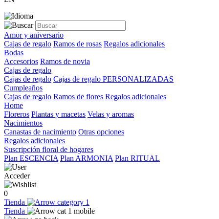
Amor y aniversario
Cajas de regalo
Ramos de rosas
Regalos adicionales
Bodas
Accesorios
Ramos de novia
Cajas de regalo
Cajas de regalo
Cajas de regalo PERSONALIZADAS
Cumpleaños
Cajas de regalo
Ramos de flores
Regalos adicionales
Home
Floreros
Plantas y macetas
Velas y aromas
Nacimientos
Canastas de nacimiento
Otras opciones
Regalos adicionales
Suscripción floral de hogares
Plan ESCENCIA
Plan ARMONIA
Plan RITUAL
Acceder
0
Tienda
Tienda