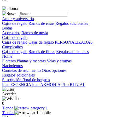
Amor y aniversario
Cajas de regalo
Ramos de rosas
Regalos adicionales
Bodas
Accesorios
Ramos de novia
Cajas de regalo
Cajas de regalo
Cajas de regalo PERSONALIZADAS
Cumpleaños
Cajas de regalo
Ramos de flores
Regalos adicionales
Home
Floreros
Plantas y macetas
Velas y aromas
Nacimientos
Canastas de nacimiento
Otras opciones
Regalos adicionales
Suscripción floral de hogares
Plan ESCENCIA
Plan ARMONIA
Plan RITUAL
Acceder
0
Tienda
Tienda